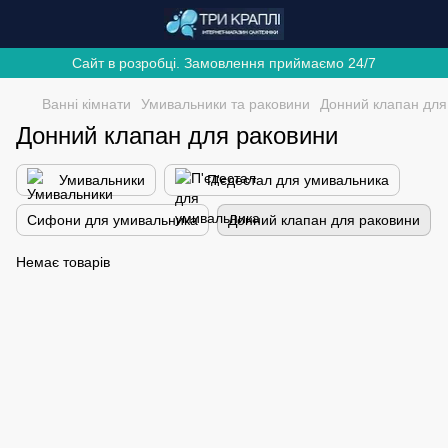
Сайт в розробці. Замовлення приймаємо 24/7
Ванні кімнати
Умивальники та раковини
Донний клапан для
Донний клапан для раковини
Умивальники
П'єдестал для умивальника
Сифони для умивальника
Донний клапан для раковини
Немає товарів