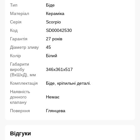
Тип
Біде
Матеріал
Кераміка
Серія
Scorpio
Код
SD00042530
Гарантія
27 років
Діаметр зливу
45
Колір
Білий
Габарити
виробу
346х361х517
(ВхШхД), мм
Комплектація
Біде, кріпильні деталі.
Наявність
донного
Немає
клапану
Поверхня
Глянцева
Відгуки