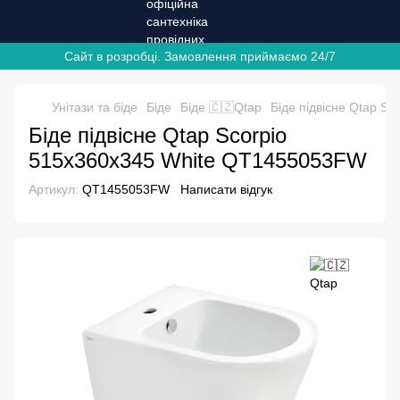
Сайт в розробці. Замовлення приймаємо 24/7
Унітази та біде
Біде
Біде 🇨🇿Qtap
Біде підвісне Qtap S
Біде підвісне Qtap Scorpio
515x360x345 White QT1455053FW
Артикул:
QT1455053FW
Написати відгук