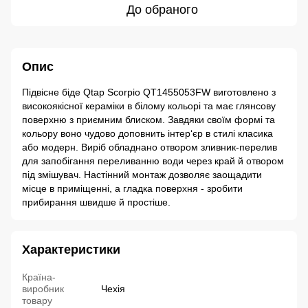
До обраного
Опис
Підвісне біде Qtap Scorpio QT1455053FW виготовлено з
високоякісної кераміки в білому кольорі та має глянсову
поверхню з приємним блиском. Завдяки своїм формі та
кольору воно чудово доповнить інтер‘єр в стилі класика
або модерн. Виріб обладнано отвором зливник-перелив
для запобігання переливанню води через край й отвором
під змішувач. Настінний монтаж дозволяє заощадити
місце в приміщенні, а гладка поверхня - зробити
прибирання швидше й простіше.
Характеристики
Країна-
виробник
Чехія
товару