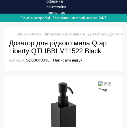
Сайт в розробці. Замовлення приймаємо 24/7
Ванні кімнати
Аксесуари для ванної
Дозатори рідкого ми
Дозатор для рідкого мила Qtap
Liberty QTLIBBLM11522 Black
Артикул:
SD00040038
Написати відгук