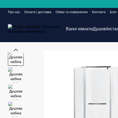
Перейти до основного контенту
Про нас
Оплата і доставка
Обмін та повернення
Контакти
Блог
Сайт ще в розробці, але замовлення приймаються 24/7
Ванні кімнати
Душові
Інста