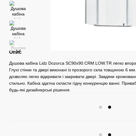
Опис
Душова кабіна Lidz Dozorca SC90x90.CRM.LOW.TR легко впора
Глухі стінки та двері виконані із прозорого скла товщиною 6 м
дозволяє легко відкривати і закривати двері. Завдяки хромова
стильно. Кабіна здатна скласти гідну конкуренцію ванні. Прива
будь-які дизайнерські рішення.