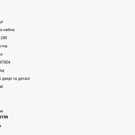
ща
а кабіна
x190
утна
ca
47604
яці
 двері та деталі
ий
ре
нтія
р