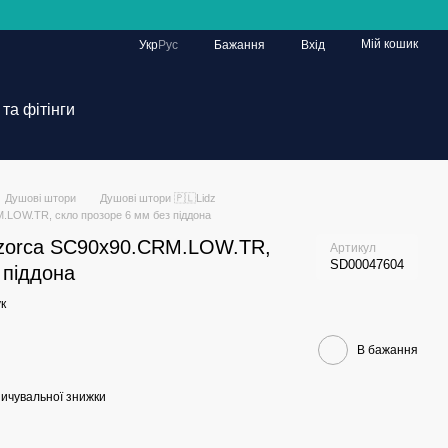
Мій кошик
Укр
Рус
Бажання
Вхід
та фітінги
Душові штори
Душові штори 🇵🇱Lidz
.LOW.TR, скло прозоре 6 мм без піддона
ozorca SC90x90.CRM.LOW.TR,
Артикул
SD00047604
 піддона
к
В бажання
ичувальної знижки