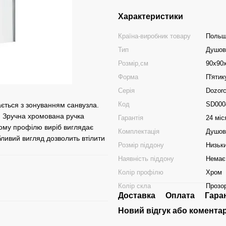
Характеристики
Країна-виробник товару
Поль
Тип
Душов
Розмір,см
90x90
Форма
П'ятик
Серія
Dozor
Код
SD000
ється з зонуванням санвузла.
м. Зручна хромована ручка
Гарантія
24 міс
ному профілю виріб виглядає
Комплектація
Душові
бливий вигляд дозволить втілити
Розмір піддону
Низьк
Наявність піддону
Немає
Колір профілю
Хром
Колір скла
Прозо
Доставка
Оплата
Гара
Новий відгук або комента