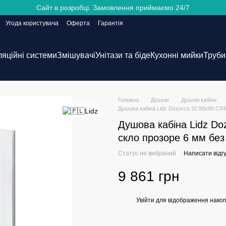
Сайт в розробці. Замовлення приймаємо 24/7
Угода користувача
Оферта
Гарантія
ляційні системи
Змішувачі
Унітази та біде
Кухонні мийки
Труби 
Головна
Душові
Душові кабіни
Душова кабіна Lidz Dozorca SC90x90.CRM
Душова кабіна Lidz D
скло прозоре 6 мм без
Статус не вибраний
Написати відгу
9 861 грн
Увійти
для відображення накоп
%