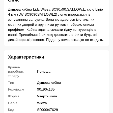
Опис
Душова кабіна Lidz Wieza SC90x90.SAT.LOW.L, скло Linie
4 мм (LWISC9090SATLOWL2) легко впорається із
зонуванням санвузла. Вона складається із стильних
скляних дверей зі зручними ручками, обрамленими
профілем. Кабіна здатна скласти гідну конкуренцію в
ванні. Привабливий вигляд дозволить втілити будь-які
дизайнерські рішення. Піддон у комплектацію не входить.
Характеристики
Країна-
виробник
Польща
товару
Тип
Душова кабіна
Розмір,см
90x90x185
Форма
Чверть кола
Серія
Wieza
Код
SD00047629