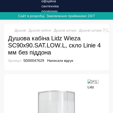
Сайт в розробці. Замовлення приймаємо 24/7
Душові
Душові кабіни
Душові штори
Душові штори 🇵🇱Li
Душова кабіна Lidz Wieza
SC90x90.SAT.LOW.L, скло Linie 4
мм без піддона
Артикул:
SD00047629
Написати відгук