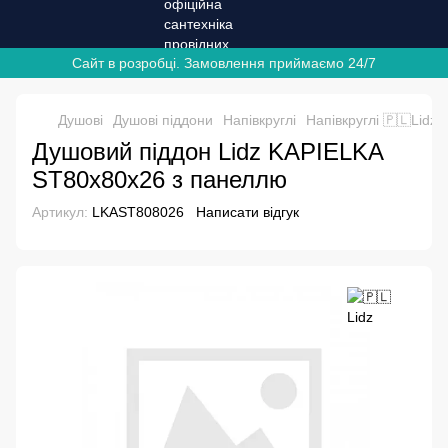
Сайт в розробці. Замовлення приймаємо 24/7
Душові
Душові піддони
Напівкруглі
Напівкруглі 🇵🇱Lidz
Душовий піддон Lidz KAPIELKA
ST80x80x26 з панеллю
Артикул:
LKAST808026
Написати відгук