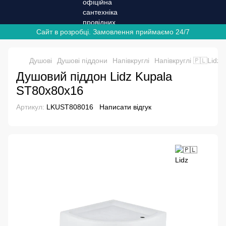
Сайт в розробці. Замовлення приймаємо 24/7
Душові
Душові піддони
Напівкруглі
Напівкруглі 🇵🇱Lidz
Душовий піддон Lidz Kupala
ST80x80x16
Артикул:
LKUST808016
Написати відгук