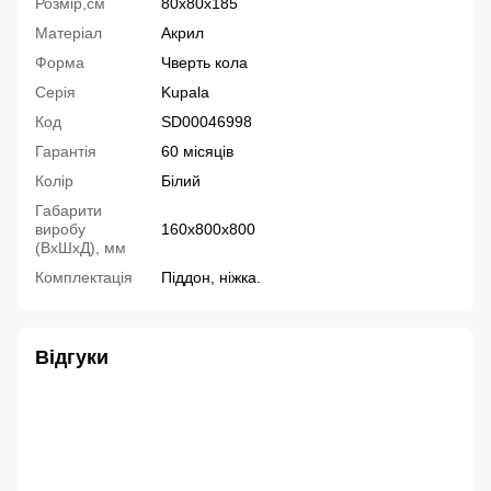
Розмір,см
80x80х185
Матеріал
Акрил
Форма
Чверть кола
Серія
Kupala
Код
SD00046998
Гарантія
60 місяців
Колір
Білий
Габарити
виробу
160х800х800
(ВхШхД), мм
Комплектація
Піддон, ніжка.
Відгуки