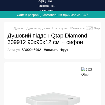
Сайт в розробці. Замовлення приймаємо 24/7
Душові
Душові піддони
Пʼятикутні
Пʼятикутні 🇨🇿Qtap
Д
Душовий піддон Qtap Diamond
309912 90x90x12 см + сифон
Артикул:
SD00046992
Написати відгук