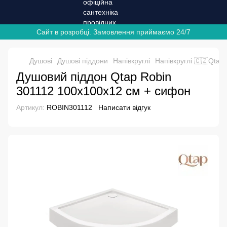
Сайт в розробці. Замовлення приймаємо 24/7
Душові
Душові піддони
Напівкруглі
Напівкруглі 🇨🇿Qtap
Душовий піддон Qtap Robin
301112 100x100x12 см + сифон
Артикул:
ROBIN301112
Написати відгук