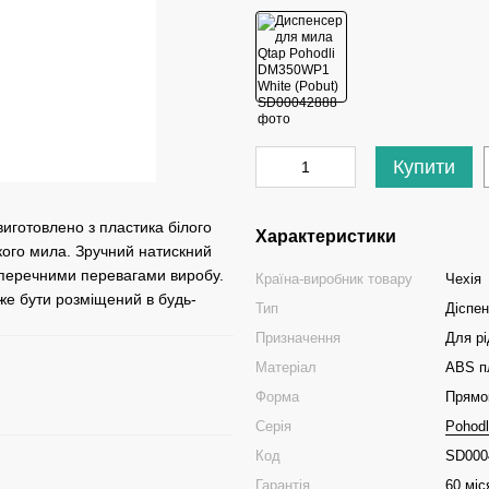
Купити
готовлено з пластика білого
Характеристики
кого мила. Зручний натискний
аперечними перевагами виробу.
Країна-виробник товару
Чехія
же бути розміщений в будь-
Тип
Діспе
Призначення
Для рі
Матеріал
ABS п
Форма
Прямо
Серія
Pohodl
Код
SD000
Гарантія
60 міс