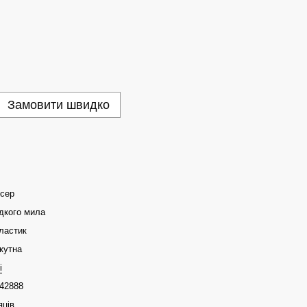
Замовити швидко
нсер
дкого мила
ластик
кутна
i
42888
яців