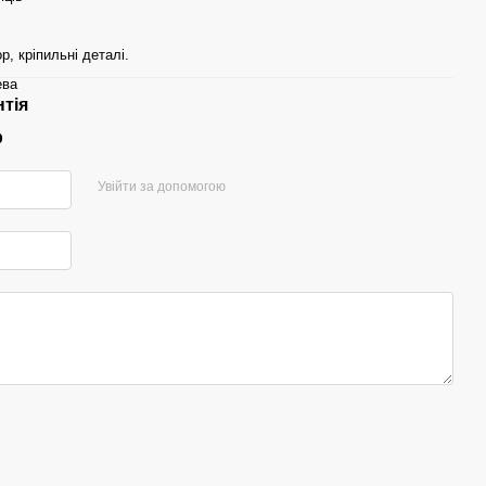
р, кріпильні деталі.
ева
нтія
р
Увійти за допомогою