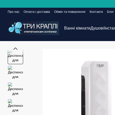
Перейти до основного контенту
Про нас
Оплата і доставка
Обмін та повернення
Контакти
Блог
Сайт ще в розробці, але замовлення приймаються 24/7
Ванні кімнати
Душові
Інста