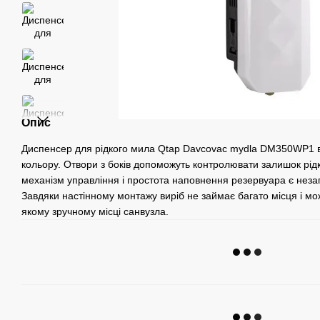
Опис
Диспенсер для рідкого мила Qtap Davcovac mydla DM350WP1 ви
кольору. Отвори з боків допоможуть контролювати залишок рід
механізм управління і простота наповнення резервуара є нез
Завдяки настінному монтажу виріб не займає багато місця і мо
якому зручному місці санвузла.