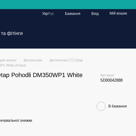
Мій кошик
Укр
Рус
Бажання
Вхід
та фітінги
для ванної
Диспенсери
Диспенсери 🇨🇿Qtap
P1 White (Pobut)
tap Pohodli DM350WP1 White
Артикул
SD00042888
В бажання
ичувальної знижки