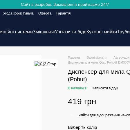
Сайт в розробці. Замовлення приймаємо 24/7
Угода користувача
Оферта
Гарантія
ляційні системи
Змішувачі
Унітази та біде
Кухонні мийки
Труби 
Головна
Ванні кімнати
Аксесуари 
Диспенсер для мила Qtap Pohodli DM350W
Диспенсер для мила Q
(Pobut)
В наявності
Написати відгук
419 грн
Увійти
для відображення накоп
%
Виберіть колір