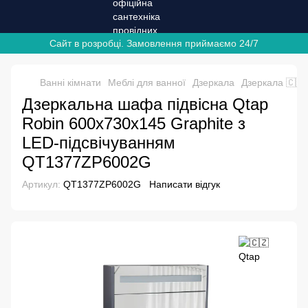
Сайт в розробці. Замовлення приймаємо 24/7
Ванні кімнати
Меблі для ванної
Дзеркала
Дзеркала 🇨🇿
Дзеркальна шафа підвісна Qtap
Robin 600х730х145 Graphite з
LED-підсвічуванням
QT1377ZP6002G
Артикул:
QT1377ZP6002G
Написати відгук