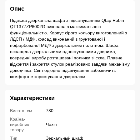
Опис
Підвісна дзеркальна шафа з підсвічуванням Qtap Robin
QT1377ZP6002G виконана з максимальною
функціональністю. Корпус сірого кольору виготовлений з
ЛДСП / МДФ, фасад виконаний з грунтованої і
пофарбованої МДФ з дзеркальним полотном. Шафа
оснащена дзеркальними одностулковими дверима,
всередині виробу розташовані полички зі скла. Плавне
відкриття і закриття стулок реалізовано завдяки механізму
доводчика. Світлодіодне підсвічування забезпечить
комфортне користування дзеркалом.
Характеристики
Висота, см
730
Країна-
виробник
Чехія
товару
Тип
Зеркальный шкаф