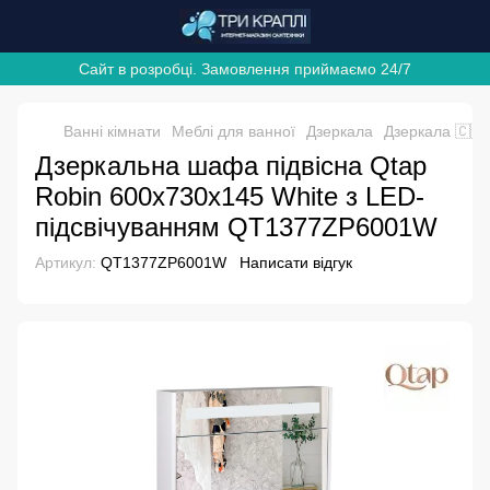
Сайт в розробці. Замовлення приймаємо 24/7
Ванні кімнати
Меблі для ванної
Дзеркала
Дзеркала 🇨🇿
Дзеркальна шафа підвісна Qtap
Robin 600х730х145 White з LED-
підсвічуванням QT1377ZP6001W
Артикул:
QT1377ZP6001W
Написати відгук