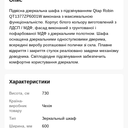
Опис
Підвісна дзеркальна шафа з підсвічуванням Qtap Robin
QT1377ZP6001W виконана з максимальною
функціональністю. Корпус білого кольору виготовлений з
ЛДСП / МДФ, фасад виконаний з грунтованої і
пофарбованої МДФ з дзеркальним полотном. Шафа
оснащена дзеркальними одностулковими дверима,
всередині виробу розташовані полички зі скла. Плавне
відкриття і закриття стулок реалізовано завдяки механізму
доводчика. Світлодіодне підсвічування забезпечить
комфортне користування дзеркалом.
Характеристики
Висота, см
730
Країна-
виробник
Чехія
товару
Тип
Зеркальный шкаф
Ширина, мм
600