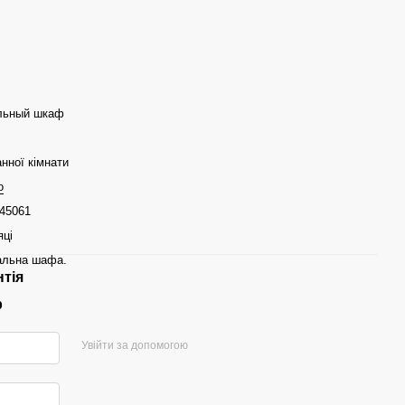
льный шкаф
нної кімнати
o
45061
яці
альна шафа.
нтія
р
Увійти за допомогою