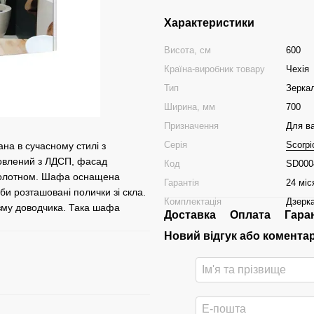
Характеристики
Висота, см
600
Країна-виробник товару
Чехія
Тип
Зерка
Ширина, мм
700
Призначення
Для ва
Серія
Scorpi
а в сучасному стилі з
товлений з ЛДСП, фасад
Код
SD000
 полотном. Шафа оснащена
Гарантія
24 міс
и розташовані полички зі скла.
Комплектація
Дзерк
ізму доводчика. Така шафа
Доставка
Оплата
Гара
Новий відгук або комента