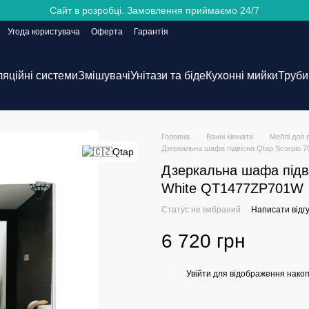
Сайт в розробці. Замовлення приймаємо 24/7
Угода користувача
Оферта
Гарантія
ляційні системи
Змішувачі
Унітази та біде
Кухонні мийки
Труби 
Головна
Ванні кімнати
Меблі для 
Дзеркальна шафа підвісна Qtap Scorpio
Дзеркальна шафа підві
White QT1477ZP701W
Статус не вибраний
Написати відгу
6 720 грн
Увійти
для відображення накоп
%