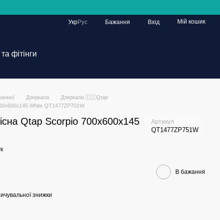
Мій кошик
Укр
Рус
Бажання
Вхід
та фітінги
ванної
Дзеркала
Дзеркала 🇨🇿Qtap
 700х600х145 White QT1477ZP701W
сна Qtap Scorpio 700х600х145
Артикул
QT1477ZP751W
к
В бажання
ичувальної знижки