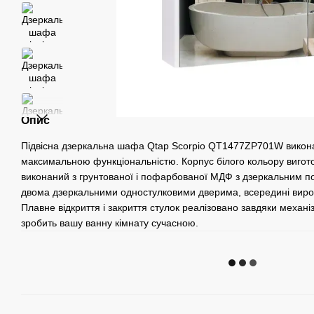
Опис
Підвісна дзеркальна шафа Qtap Scorpio QT1477ZP701W виконан
максимальною функціональністю. Корпус білого кольору виго
виконаний з грунтованої і пофарбованої МДФ з дзеркальним
двома дзеркальними одностулковими дверима, всередині вироб
Плавне відкриття і закриття стулок реалізовано завдяки механ
зробить вашу ванну кімнату сучасною.