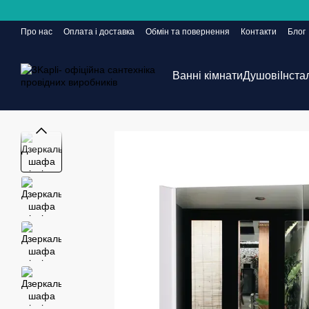
Перейти до основного контенту
Про нас
Оплата і доставка
Обмін та повернення
Контакти
Блог
Сайт ще в розробці, але замовлення приймаються 24/7
Ванні кімнати
Душові
Інста