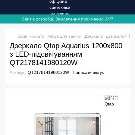
Сайт в розробці. Замовлення приймаємо 24/7
Ванні кімнати
Меблі для ванної
Дзеркала
Дзеркала 🇨🇿
Дзеркало Qtap Aquarius 1200х800
з LED-підсвічуванням
QT2178141980120W
Артикул:
QT2178141980120W
Написати відгук