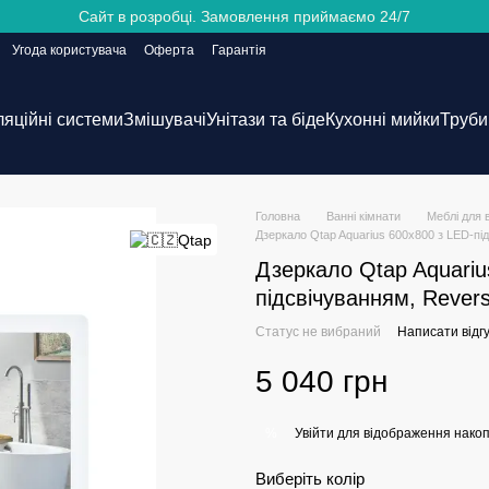
Сайт в розробці. Замовлення приймаємо 24/7
Угода користувача
Оферта
Гарантія
ляційні системи
Змішувачі
Унітази та біде
Кухонні мийки
Труби 
Головна
Ванні кімнати
Меблі для 
Дзеркало Qtap Aquarius 600х800 з LED-п
Дзеркало Qtap Aquariu
підсвічуванням, Reve
Статус не вибраний
Написати відгу
5 040 грн
Увійти
для відображення накоп
%
Виберіть колір