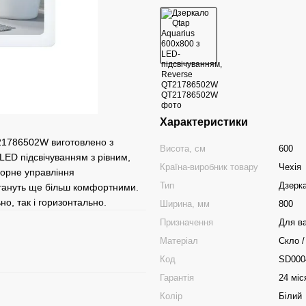
Характеристики
T21786502W виготовлено з
Висота, см
600
LED підсвічуванням з рівним,
Країна-виробник товару
Чехія
сорне управління
Тип
Дзерк
 стануть ще більш комфортними.
о, так і горизонтально.
Ширина, мм
800
Призначення
Для ва
Матеріал
Скло /
Код
SD000
Гарантія
24 міс
Колір
Білий