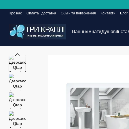
Перейти до основного контенту
Про нас
Оплата і доставка
Обмін та повернення
Контакти
Блог
Сайт ще в розробці, але замовлення приймаються 24/7
Ванні кімнати
Душові
Інста