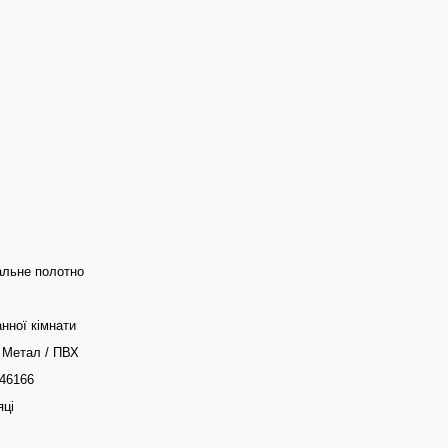
альне полотно
нної кімнати
 Метал / ПВХ
46166
яці