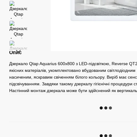
Опис
Дзеркало Qtap Aquarius 600х800 з LED-підсвіткою, Reverse Q
якісних матеріалів, укомплектовано вбудованим світлодіодним 
насиченим, яскравим свіченням білого кольору. Виріб має сен
підсвічуванням. Завдяки такому дзеркалу гігієнічні процедури
Настінний монтаж дзеркала може бути здійснений як вертикальн