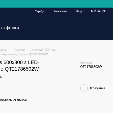
Мій кошик
Укр
Рус
Бажання
Вхід
та фітінги
ванної
Дзеркала
Дзеркала 🇨🇿Qtap
ідсвічуванням, Reverse QT21786502W
s 600х800 з LED-
Артикул
QT21786502W
rse QT21786502W
к
В бажання
ичувальної знижки