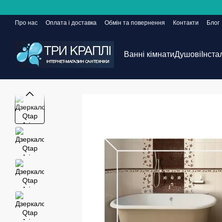
Перейти до основного контенту
Про нас
Оплата і доставка
Обмін та повернення
Контакти
Блог
Сайт ще в розробці, але замовлення приймаються 24/7
Ванні кімнати
Душові
Інста