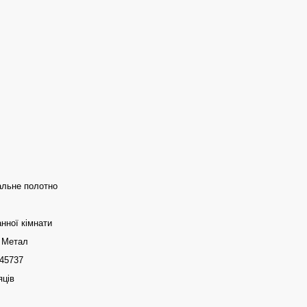
альне полотно
нної кімнати
/ Метал
45737
яців