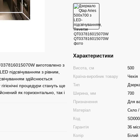
Характеристики
QT037816015070W виготовлено з
Висота, см
500
LED підсвічуванням з рівним,
Країна-виробник товару
Чехія
дсвічуванням здійснюється
Тип
Дзерк
гігієнічні процедури стануть ще
снений як горизонтально, так і
Ширина, мм
700
Призначення
Для ва
Матеріал
Скло 
Код
SD000
Гарантія
36 міс
Колір
Білий