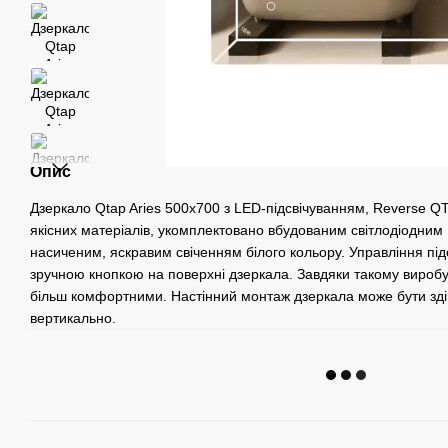
Опис
Дзеркало Qtap Aries 500х700 з LED-підсвічуванням, Reverse 
якісних матеріалів, укомплектовано вбудованим світлодіодним 
насиченим, яскравим свіченням білого кольору. Управління пі
зручною кнопкою на поверхні дзеркала. Завдяки такому виробу 
більш комфортними. Настінний монтаж дзеркала може бути здій
вертикально.