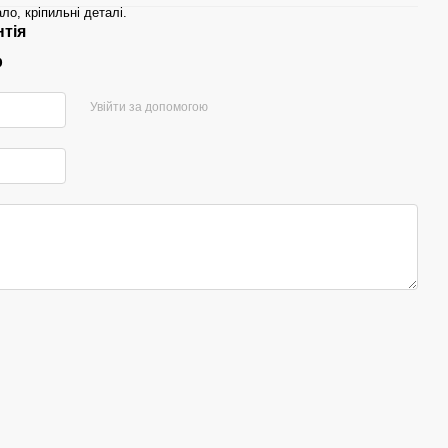
ло, кріпильні деталі.
нтія
р
Увійти за допомогою