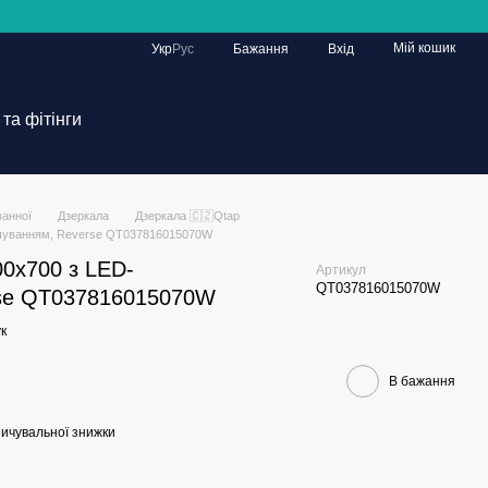
Мій кошик
Укр
Рус
Бажання
Вхід
та фітінги
ванної
Дзеркала
Дзеркала 🇨🇿Qtap
вічуванням, Reverse QT037816015070W
00х700 з LED-
Артикул
QT037816015070W
rse QT037816015070W
к
В бажання
ичувальної знижки