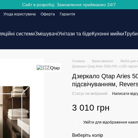
Сайт в розробці. Замовлення приймаємо 24/7
Угода користувача
Оферта
Гарантія
ляційні системи
Змішувачі
Унітази та біде
Кухонні мийки
Труби 
Головна
Ванні кімнати
Меблі для 
Дзеркало Qtap Aries 500х700 з LED-підс
Дзеркало Qtap Aries 5
підсвічуванням, Reve
Статус не вибраний
Написати відгу
3 010 грн
Увійти
для відображення накоп
%
Виберіть колір