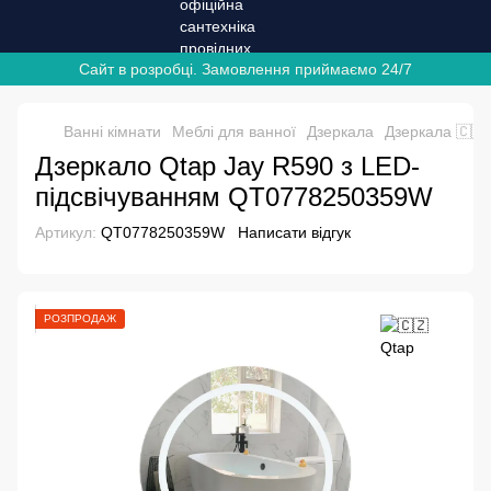
Сайт в розробці. Замовлення приймаємо 24/7
Ванні кімнати
Меблі для ванної
Дзеркала
Дзеркала 🇨🇿
Дзеркало Qtap Jay R590 з LED-
підсвічуванням QT0778250359W
Артикул:
QT0778250359W
Написати відгук
РОЗПРОДАЖ