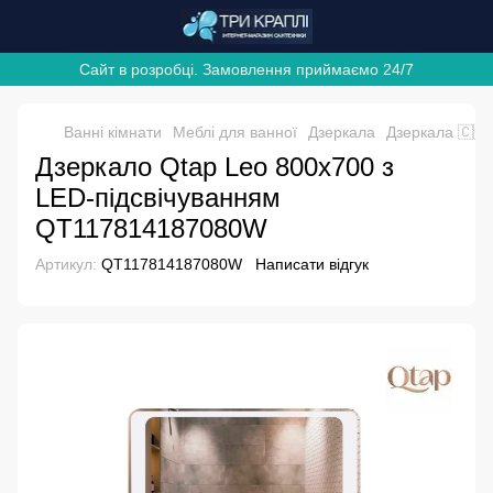
Сайт в розробці. Замовлення приймаємо 24/7
Ванні кімнати
Меблі для ванної
Дзеркала
Дзеркала 🇨🇿
Дзеркало Qtap Leo 800х700 з
LED-підсвічуванням
QT117814187080W
Артикул:
QT117814187080W
Написати відгук