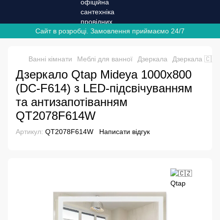
Сайт в розробці. Замовлення приймаємо 24/7
Ванні кімнати
Меблі для ванної
Дзеркала
Дзеркала 🇨🇿
Дзеркало Qtap Mideya 1000x800
(DC-F614) з LED-підсвічуванням
та антизапотіванням
QT2078F614W
Артикул:
QT2078F614W
Написати відгук