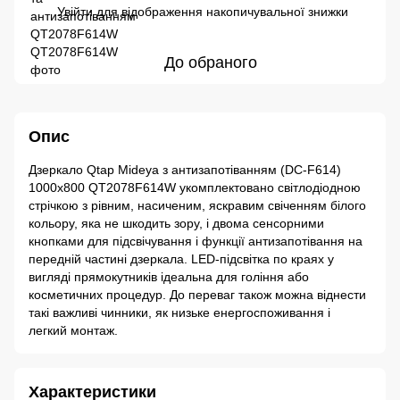
Увійти
для відображення накопичувальної знижки
%
До обраного
Опис
Дзеркало Qtap Mideya з антизапотіванням (DC-F614)
1000x800 QT2078F614W укомплектовано світлодіодною
стрічкою з рівним, насиченим, яскравим свіченням білого
кольору, яка не шкодить зору, і двома сенсорними
кнопками для підсвічування і функції антизапотівання на
передній частині дзеркала. LED-підсвітка по краях у
вигляді прямокутників ідеальна для гоління або
косметичних процедур. До переваг також можна віднести
такі важливі чинники, як низьке енергоспоживання і
легкий монтаж.
Характеристики