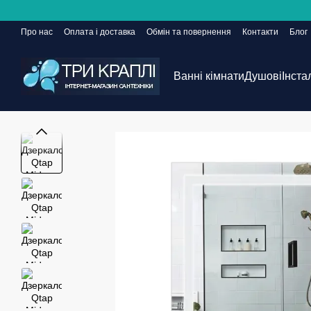
Перейти до основного контенту
Про нас
Оплата і доставка
Обмін та повернення
Контакти
Блог
Сайт ще в розробці, але замовлення приймаються 24/7
Ванні кімнати
Душові
Інста