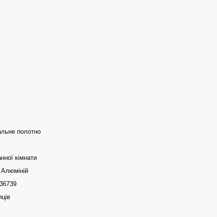
альне полотно
нної кімнати
 Алюміній
36739
яців