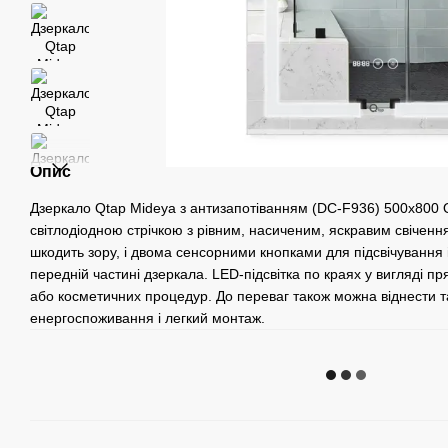
Опис
Дзеркало Qtap Mideya з антизапотіванням (DC-F936) 500х80
світлодіодною стрічкою з рівним, насиченим, яскравим свічення
шкодить зору, і двома сенсорними кнопками для підсвічування 
передній частині дзеркала. LED-підсвітка по краях у вигляді пр
або косметичних процедур. До переваг також можна віднести та
енергоспоживання і легкий монтаж.