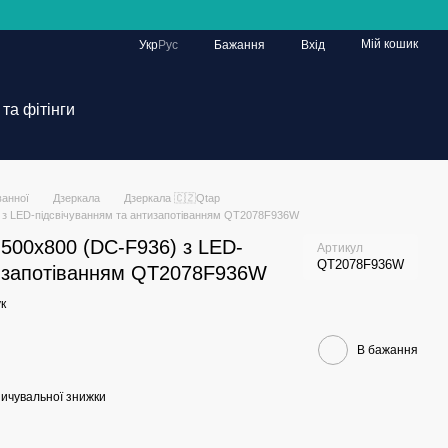
Мій кошик
Укр
Рус
Бажання
Вхід
та фітінги
ванної
Дзеркала
Дзеркала 🇨🇿Qtap
) з LED-підсвічуванням та антизапотіванням QT2078F936W
500х800 (DC-F936) з LED-
Артикул
QT2078F936W
тизапотіванням QT2078F936W
к
В бажання
ичувальної знижки