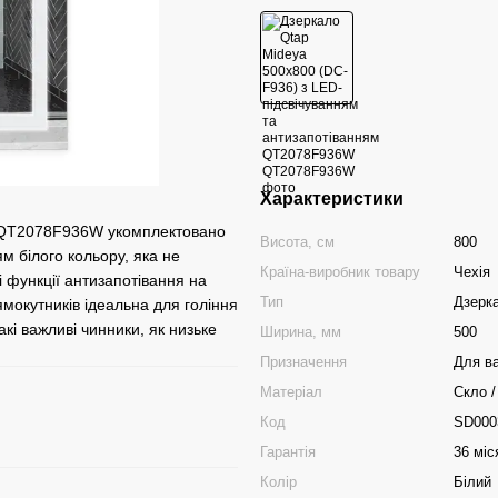
Характеристики
0 QT2078F936W укомплектовано
Висота, см
800
м білого кольору, яка не
Країна-виробник товару
Чехія
і функції антизапотівання на
Тип
Дзерк
ямокутників ідеальна для гоління
кі важливі чинники, як низьке
Ширина, мм
500
Призначення
Для ва
Матеріал
Скло /
Код
SD000
Гарантія
36 міс
Колір
Білий