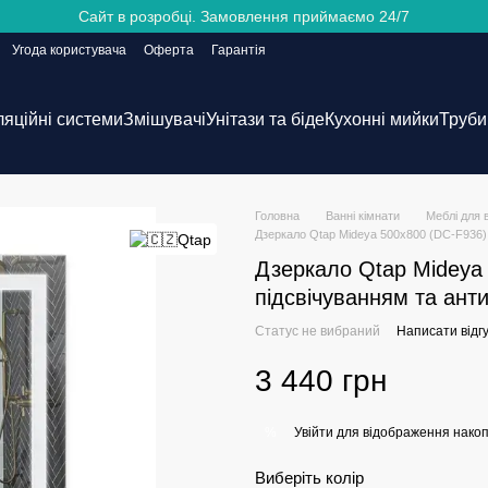
Сайт в розробці. Замовлення приймаємо 24/7
Угода користувача
Оферта
Гарантія
ляційні системи
Змішувачі
Унітази та біде
Кухонні мийки
Труби 
Головна
Ванні кімнати
Меблі для 
Дзеркало Qtap Mideya 500х800 (DC-F936
Дзеркало Qtap Mideya 
підсвічуванням та ан
Статус не вибраний
Написати відгу
3 440 грн
Увійти
для відображення накоп
%
Виберіть колір