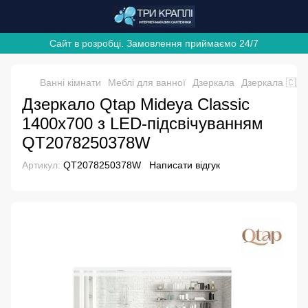
Сайт в розробці. Замовлення приймаємо 24/7
Ванні кімнати
Меблі для ванної
Дзеркала
Дзеркала 🇨🇿
Дзеркало Qtap Mideya Classic
1400х700 з LED-підсвічуванням
QT2078250378W
Артикул:
QT2078250378W
Написати відгук