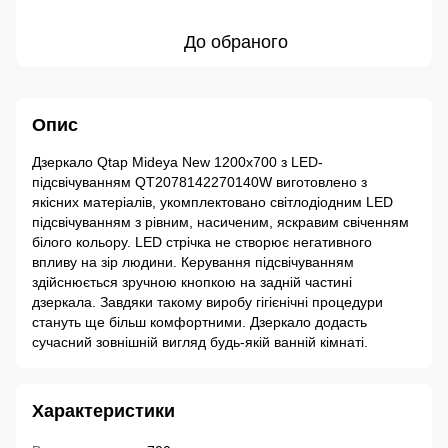
До обраного
Опис
Дзеркало Qtap Mideya New 1200х700 з LED-
підсвічуванням QT2078142270140W виготовлено з
якісних матеріалів, укомплектовано світлодіодним LED
підсвічуванням з рівним, насиченим, яскравим свіченням
білого кольору. LED стрічка не створює негативного
впливу на зір людини. Керування підсвічуванням
здійснюється зручною кнопкою на задній частині
дзеркала. Завдяки такому виробу гігієнічні процедури
стануть ще більш комфортними. Дзеркало додасть
сучасний зовнішній вигляд будь-якій ванній кімнаті.
Характеристики