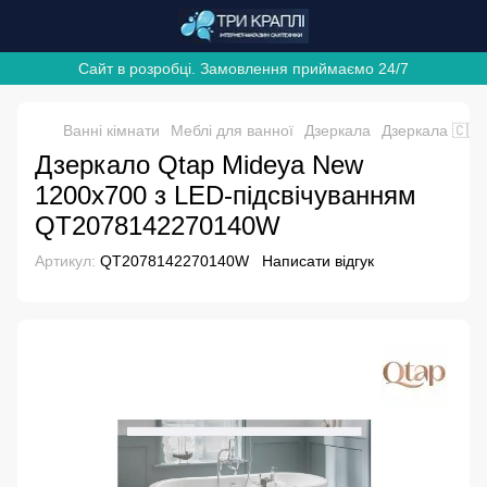
Сайт в розробці. Замовлення приймаємо 24/7
Ванні кімнати
Меблі для ванної
Дзеркала
Дзеркала 🇨🇿
Дзеркало Qtap Mideya New
1200х700 з LED-підсвічуванням
QT2078142270140W
Артикул:
QT2078142270140W
Написати відгук