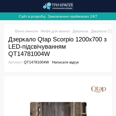
Сайт в розробці. Замовлення приймаємо 24/7
Ванні кімнати
Меблі для ванної
Дзеркала
Дзеркала 🇨🇿
Дзеркало Qtap Scorpio 1200х700 з
LED-підсвічуванням
QT14781004W
Артикул:
QT14781004W
Написати відгук