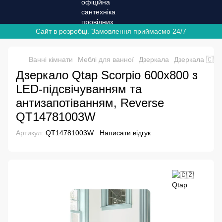
Сайт в розробці. Замовлення приймаємо 24/7
Ванні кімнати
Меблі для ванної
Дзеркала
Дзеркала 🇨🇿
Дзеркало Qtap Scorpio 600x800 з
LED-підсвічуванням та
антизапотіванням, Reverse
QT14781003W
Артикул:
QT14781003W
Написати відгук