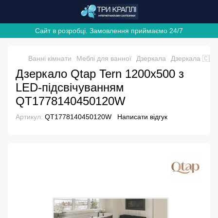
Сайт в розробці. Замовлення приймаємо 24/7
Ванні кімнати
Меблі для ванної
Дзеркала
Дзеркала 🇨🇿
Дзеркало Qtap Tern 1200x500 з
LED-підсвічуванням
QT1778140450120W
Артикул:
QT1778140450120W
Написати відгук