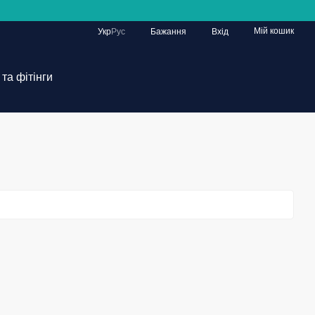
Мій кошик
Укр
Рус
Бажання
Вхід
та фітінги