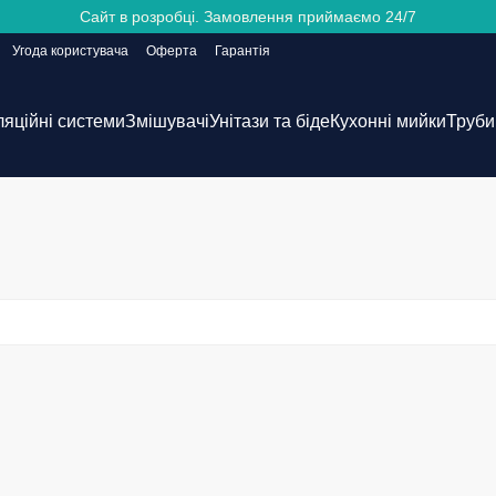
Сайт в розробці. Замовлення приймаємо 24/7
Угода користувача
Оферта
Гарантія
ляційні системи
Змішувачі
Унітази та біде
Кухонні мийки
Труби 