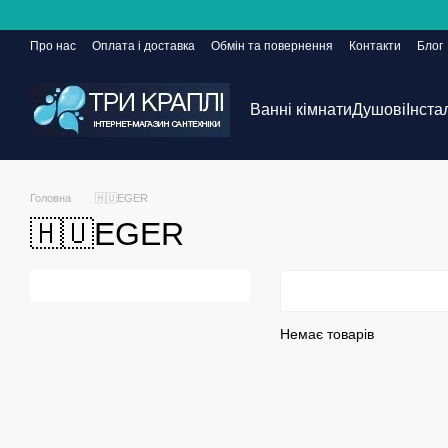
Перейти до основного контенту
Про нас
Оплата і доставка
Обмін та повернення
Контакти
Блог
Сайт ще в розробці, але замовлення приймаються 24/7
Ванні кімнати
Душові
Інста
Головна
🇭🇺EGER
🇭🇺EGER
Немає товарів