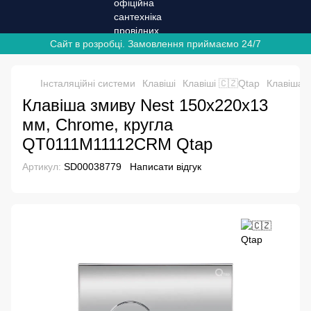
Сайт в розробці. Замовлення приймаємо 24/7
Інсталяційні системи
Клавіші
Клавіші 🇨🇿Qtap
Клавіша 
Клавіша змиву Nest 150x220x13
мм, Chrome, кругла
QT0111M11112CRM Qtap
Артикул:
SD00038779
Написати відгук