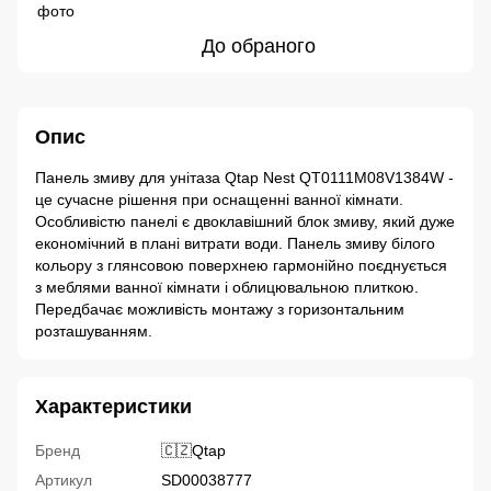
До обраного
Опис
Панель змиву для унітаза Qtap Nest QT0111M08V1384W -
це сучасне рішення при оснащенні ванної кімнати.
Особливістю панелі є двоклавішний блок змиву, який дуже
економічний в плані витрати води. Панель змиву білого
кольору з глянсовою поверхнею гармонійно поєднується
з меблями ванної кімнати і облицювальною плиткою.
Передбачає можливість монтажу з горизонтальним
розташуванням.
Характеристики
Бренд
🇨🇿Qtap
Артикул
SD00038777