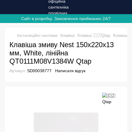
Сайт в розробці. Замовлення приймаємо 24/7
Інсталяційні системи
Клавіші
Клавіші 🇨🇿Qtap
Клавіша 
Клавіша змиву Nest 150x220x13
мм, White, лінійна
QT0111M08V1384W Qtap
Артикул:
SD00038777
Написати відгук