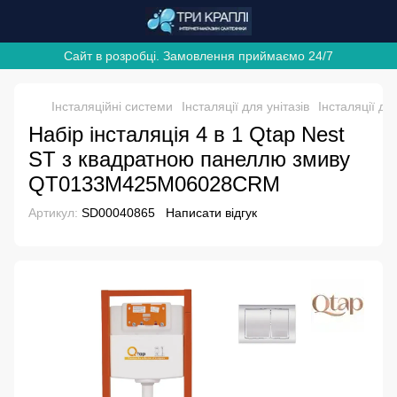
Сайт в розробці. Замовлення приймаємо 24/7
Інсталяційні системи
Інсталяції для унітазів
Інсталяції дл
Набір інсталяція 4 в 1 Qtap Nest
ST з квадратною панеллю змиву
QT0133M425M06028CRM
Артикул:
SD00040865
Написати відгук