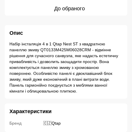
До обраного
Опис
Набір інсталяція 4 в 1 Qtap Nest ST з квадратною
панеллю змиву QT0133M425M06028CRM - відмінне
рішення для сучасного санвузла, яке надасть естетичну
привабливість і дозволить заощадити простір. Вона
комплектується панеллю змиву з хромованою
поверхнею. Особливістю панелі є двоклавішний блок
змиву, який дуже економічний в плані витрати води.
Панель гармонійно поєднується з меблями ванної
кімнати і облицювальною плиткою.
Характеристики
Бренд
🇨🇿Qtap