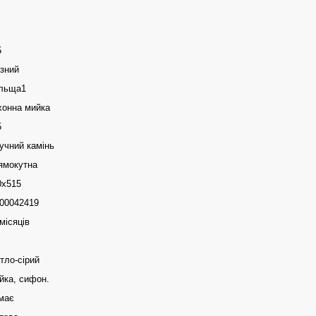
5
ізний
льща1
хонна мийка
5
учний камінь
ямокутна
0х515
00042419
місяців
тло-сірий
йка, сифон.
має