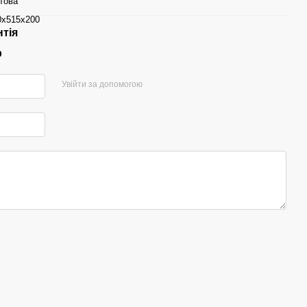
това
0х515х200
нтія
р
Увійти за допомогою