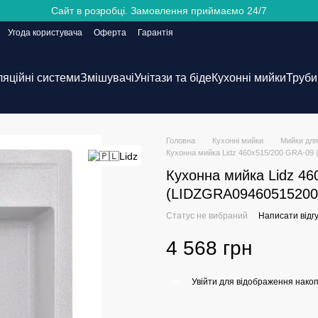
Сайт в розробці. Замовлення приймаємо 24/7
Угода користувача
Оферта
Гарантія
ляційні системи
Змішувачі
Унітази та біде
Кухонні мийки
Труби 
Головна
Кухонні мийки
Мийки для
Кухонна мийка Lidz 460х515/200 GRA-09
Кухонна мийка Lidz 4
(LIDZGRA09460515200
Статус не вибраний
Написати відгу
4 568 грн
Увійти
для відображення накоп
%