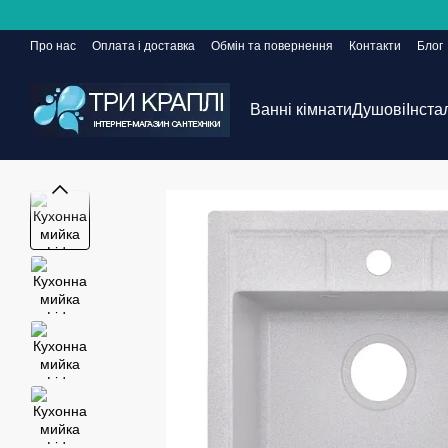
Перейти до основного контенту
Про нас
Оплата і доставка
Обмін та повернення
Контакти
Блог
Сайт ще в розробці, але замовлення приймаються 24/7
Ванні кімнати
Душові
Інста