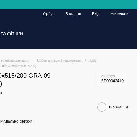
Мій кошик
Укр
Рус
Бажання
Вхід
та фітінги
 кухні керамограніт
Мийки для кухні керамограніт 🇵🇱Lidz
 (LIDZGRA09460515200)
60х515/200 GRA-09
Артикул
SD00042419
)
к
В бажання
ичувальної знижки