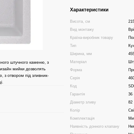
Характеристики
Висота, см
21
Вид монтажу
Вр
Країна-виробник товару
По
Тип
Ку
Ширина, мм
45
Матеріал
Шт
сного штучного каменю, з
 дизайн мийки дозволять
Форма
Пр
, з отвором під зливник-
Серія
46
і.
Код
SD
Гарантія
36 
Діаметр зливу
82
Колір
Сві
Комплектація
Ми
Наявність донного клапану
Не