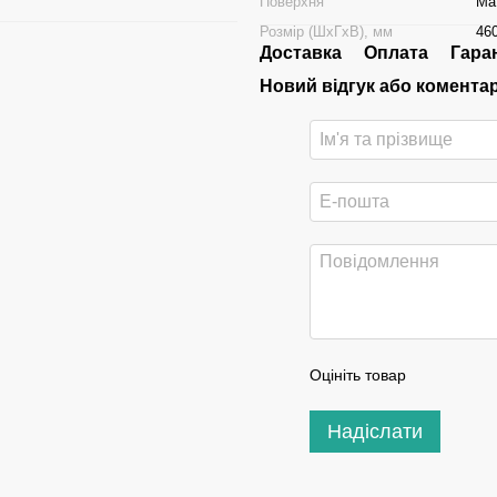
Поверхня
Ма
Розмір (ШхГхВ), мм
46
Доставка
Оплата
Гара
Новий відгук або комента
Оцініть товар
Надіслати