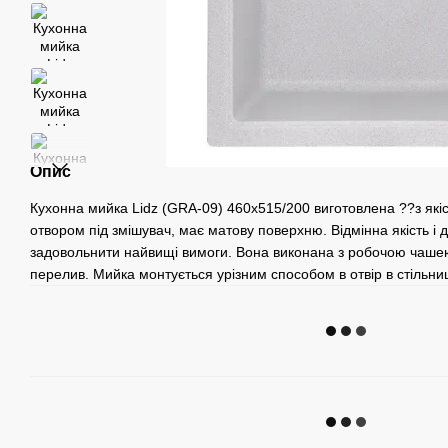
Опис
Кухонна мийка Lidz (GRA-09) 460х515/200 виготовлена ??з які
отвором під змішувач, має матову поверхню. Відмінна якість і
задовольнити найвищі вимоги. Вона виконана з робочою чашею
перелив. Мийка монтується урізним способом в отвір в стільниц