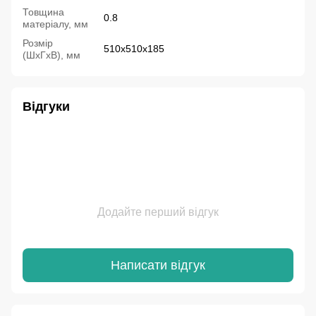
Товщина
0.8
матеріалу, мм
Розмір
510х510х185
(ШхГхВ), мм
Відгуки
Додайте перший відгук
Написати відгук