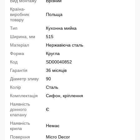
Вид монтажу
Врізний
Країна-
виробник
Польща
товару
Тип
Кухонна мийка
Ширина, мм
515
Матеріал
Нержавіюча сталь
Форма
Кругла
Код
SD00040852
Гарантія
36 місяців
Діаметр зливу
90
Колір
Сталь
Комплектація
Сифон, кріплення
Наявність
донного
Є
клапану
Наявність
Немає
крила
Поверхня
Micro Decor