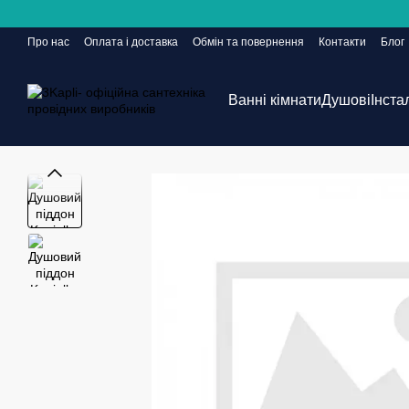
Перейти до основного контенту
Про нас
Оплата і доставка
Обмін та повернення
Контакти
Блог
Сайт ще в розробці, але замовлення приймаються 24/7
Ванні кімнати
Душові
Інста