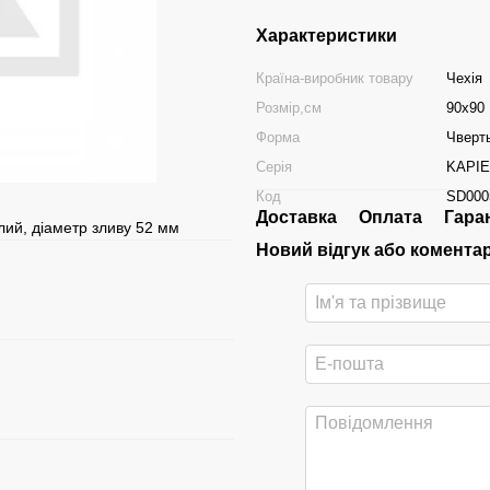
Характеристики
Країна-виробник товару
Чехія
Розмір,см
90x90
Форма
Чверт
Серія
KAPI
Код
SD000
Доставка
Оплата
Гара
лий, діаметр зливу 52 мм
Новий відгук або комента