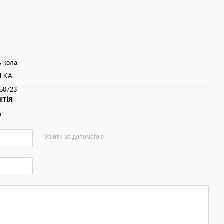
ь кола
ELKA
50723
нтія
р
Увійти за допомогою