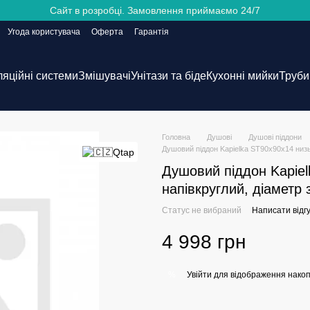
Сайт в розробці. Замовлення приймаємо 24/7
Угода користувача
Оферта
Гарантія
ляційні системи
Змішувачі
Унітази та біде
Кухонні мийки
Труби 
Головна
Душові
Душові піддони
Душовий піддон Kapielka ST90x90x14 низьк
Душовий піддон Kapiel
напівкруглий, діаметр 
Статус не вибраний
Написати відгу
4 998 грн
Увійти
для відображення накоп
%