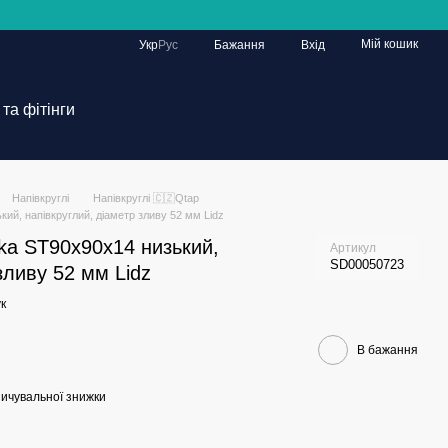
Мій кошик
Укр
Рус
Бажання
Вхід
та фітінги
Напівкруглі
Напівкруглі 🇨🇿Qtap
ий, напівкруглий, діаметр зливу 52 мм Lidz
ka ST90x90x14 низький,
Артикул
SD00050723
зливу 52 мм Lidz
к
В бажання
ичувальної знижки