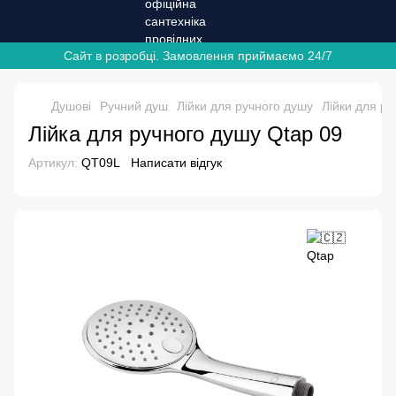
Сайт в розробці. Замовлення приймаємо 24/7
Душові
Ручний душ
Лійки для ручного душу
Лійки для ру
Лійка для ручного душу Qtap 09
Артикул:
QT09L
Написати відгук