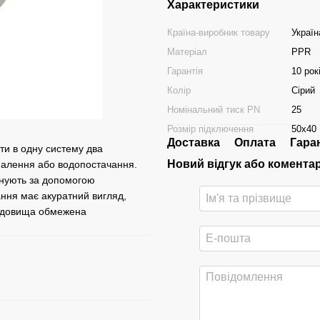
Характеристики
Країна-виробник товару
Україн
Матеріал
PPR
Гарантія
10 рок
Колір
Сірий
Номінальний тиск PN
25
Розмір підключення
50x40
Доставка
Оплата
Гара
ти в одну систему два
Новий відгук або комента
опалення або водопостачання.
онують за допомогою
ння має акуратний вигляд,
редовища обмежена