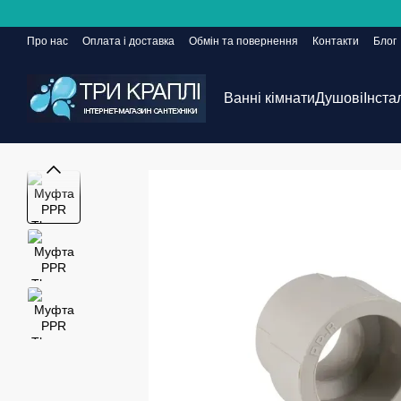
Перейти до основного контенту
Про нас
Оплата і доставка
Обмін та повернення
Контакти
Блог
Сайт ще в розробці, але замовлення приймаються 24/7
Ванні кімнати
Душові
Інста