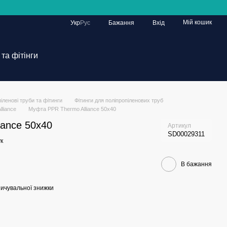
Мій кошик
Укр
Рус
Бажання
Вхід
та фітінги
іленові труби та фітинги
Фітинги для поліпропіленових труб
liance
Муфта PPR Thermo Alliance 50х40
iance 50х40
Артикул
SD00029311
к
В бажання
ичувальної знижки