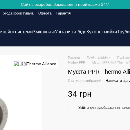
Сайт в розробці. Замовлення приймаємо 24/7
Угода користувача
Оферта
Гарантія
ляційні системи
Змішувачі
Унітази та біде
Кухонні мийки
Труби 
Головна
Труби та фітінги
Поліпроп
Муфти PPR
Муфти PPR 🇺🇦Thermo Al
Муфта PPR Thermo All
Статус не вибраний
Написати відгу
34 грн
Увійти
для відображення накоп
%