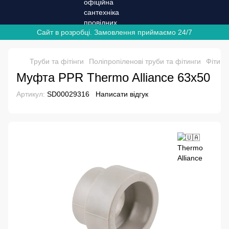
Сайт в розробці. Замовлення приймаємо 24/7
Труби та фітінги
Поліпропіленові труби та фітинги
Фітинг
Муфта PPR Thermo Alliance 63х50
Артикул:
SD00029316
Написати відгук