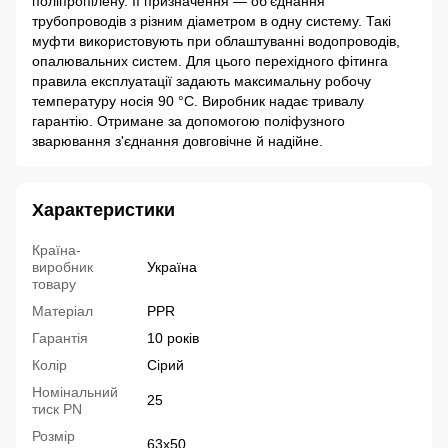
поліпропілену. Її призначення — об'єднання
трубопроводів з різним діаметром в одну систему. Такі
муфти використовують при облаштуванні водопроводів,
опалювальних систем. Для цього перехідного фітинга
правила експлуатації задають максимальну робочу
температуру носія 90 °C. Виробник надає тривалу
гарантію. Отримане за допомогою поліфузного
зварювання з'єднання довговічне й надійне.
Характеристики
Країна-
виробник
Україна
товару
Матеріал
PPR
Гарантія
10 років
Колір
Сірий
Номінальний
25
тиск PN
Розмір
63x50