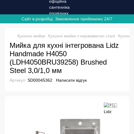
Сайт в розробці. Замовлення приймаємо 24/7
Кухонні мийки
Кухонні мийки з нержавіючої сталі
Кухонні
Мийка для кухні інтегрована Lidz
Handmade H4050
(LDH4050BRU39258) Brushed
Steel 3,0/1,0 мм
Артикул:
SD00045362
Написати відгук