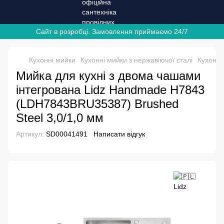
Сайт в розробці. Замовлення приймаємо 24/7
Кухонні мийки
Кухонні мийки з нержавіючої сталі
Кухонні
Мийка для кухні з двома чашами
інтегрована Lidz Handmade H7843
(LDH7843BRU35387) Brushed
Steel 3,0/1,0 мм
Артикул:
SD00041491
Написати відгук