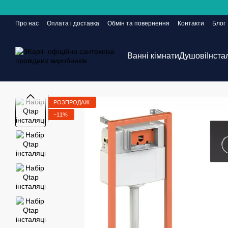
Перейти до основного контенту
Про нас
Оплата і доставка
Обмін та повернення
Контакти
Блог
Сайт ще в розробці, але замовлення приймаються 24/7
Ванні кімнати
Душові
Інста
РОЗПРОДАЖ
−11%