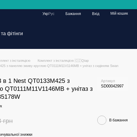
Мій кошик
Укр
Рус
Бажання
Вхід
та фітінги
плект з інсталяцією
Комплект з інсталяцією 🇨🇿Qtap
3M425 з панеллю змиву круглою QT0111M11V1146MB + унітаз з сидінням Swan
 3 в 1 Nest QT0133M425 з
Артикул
SD00042997
ю QT0111M11V1146MB + унітаз з
35178W
к
3 грн
В бажання
ичувальної знижки