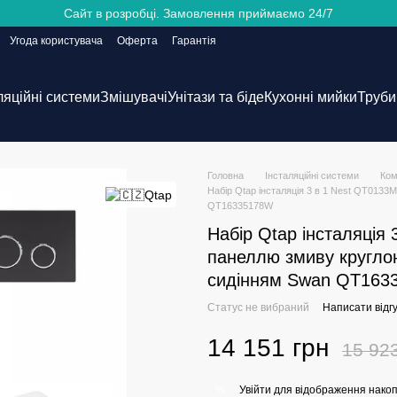
Сайт в розробці. Замовлення приймаємо 24/7
Угода користувача
Оферта
Гарантія
ляційні системи
Змішувачі
Унітази та біде
Кухонні мийки
Труби 
Головна
Інсталяційні системи
Ком
Набір Qtap інсталяція 3 в 1 Nest QT013
QT16335178W
Набір Qtap інсталяція
панеллю змиву кругло
сидінням Swan QT163
Статус не вибраний
Написати відгу
14 151 грн
15 92
Увійти
для відображення накоп
%