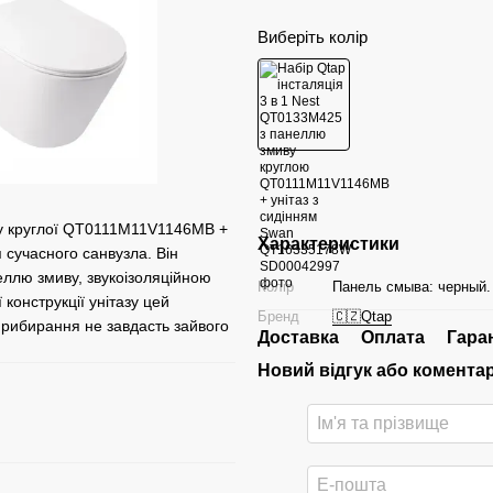
Виберіть колір
ву круглої QT0111M11V1146MB +
Характеристики
сучасного санвузла. Він
еллю змиву, звукоізоляційною
Колір
Панель смыва: черный.
 конструкції унітазу цей
Бренд
🇨🇿Qtap
прибирання не завдасть зайвого
Доставка
Оплата
Гара
Новий відгук або комента