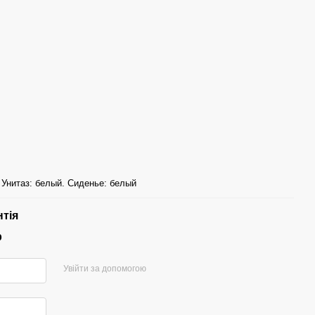
 Унитаз: белый. Сиденье: белый
нтія
р
Увійти за допомогою