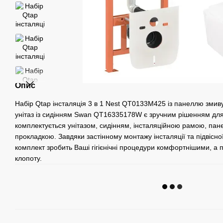
Опис
Набір Qtap інсталяція 3 в 1 Nest QT0133M425 із панеллю зми
унітаз із сидінням Swan QT16335178W є зручним рішенням для 
комплектується унітазом, сидінням, інсталяційною рамою, пан
прокладкою. Завдяки застінному монтажу інсталяції та підвісної
комплект зробить Ваші гігієнічні процедури комфортнішими, а 
клопоту.