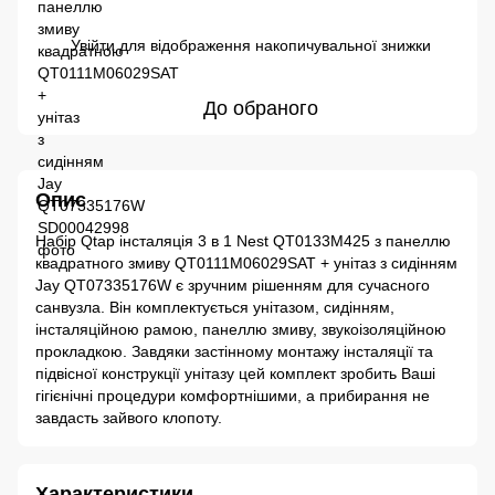
Увійти
для відображення накопичувальної знижки
%
До обраного
Опис
Набір Qtap інсталяція 3 в 1 Nest QT0133M425 з панеллю
квадратного змиву QT0111M06029SAT + унітаз з сидінням
Jay QT07335176W є зручним рішенням для сучасного
санвузла. Він комплектується унітазом, сидінням,
інсталяційною рамою, панеллю змиву, звукоізоляційною
прокладкою. Завдяки застінному монтажу інсталяції та
підвісної конструкції унітазу цей комплект зробить Ваші
гігієнічні процедури комфортнішими, а прибирання не
завдасть зайвого клопоту.
Характеристики