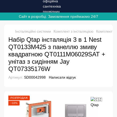
Сайт в розробці. Замовлення приймаємо 24/7
Інсталяційні системи
Комплект з інсталяцією
Комплект з 
Набір Qtap інсталяція 3 в 1 Nest
QT0133M425 з панеллю змиву
квадратною QT0111M06029SAT +
унітаз з сидінням Jay
QT07335176W
Артикул:
SD00042998
Написати відгук
РОЗПРОДАЖ
−10%