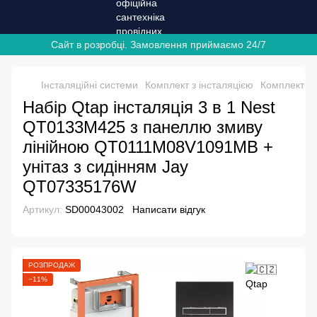
Сайт в розробці. Замовлення приймаємо 24/7
Інсталяційні системи
Комплект з інсталяцією
Комплект з 
Набір Qtap інсталяція 3 в 1 Nest
QT0133M425 з панеллю змиву
лінійною QT0111M08V1091MB +
унітаз з сидінням Jay
QT07335176W
Артикул:
SD00043002
Написати відгук
РОЗПРОДАЖ
−11%