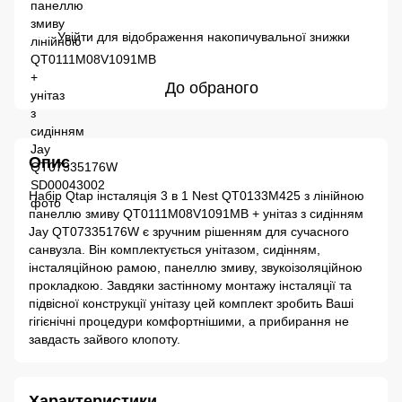
Увійти
для відображення накопичувальної знижки
%
До обраного
Опис
Набір Qtap інсталяція 3 в 1 Nest QT0133M425 з лінійною
панеллю змиву QT0111M08V1091MB + унітаз з сидінням
Jay QT07335176W є зручним рішенням для сучасного
санвузла. Він комплектується унітазом, сидінням,
інсталяційною рамою, панеллю змиву, звукоізоляційною
прокладкою. Завдяки застінному монтажу інсталяції та
підвісної конструкції унітазу цей комплект зробить Ваші
гігієнічні процедури комфортнішими, а прибирання не
завдасть зайвого клопоту.
Характеристики