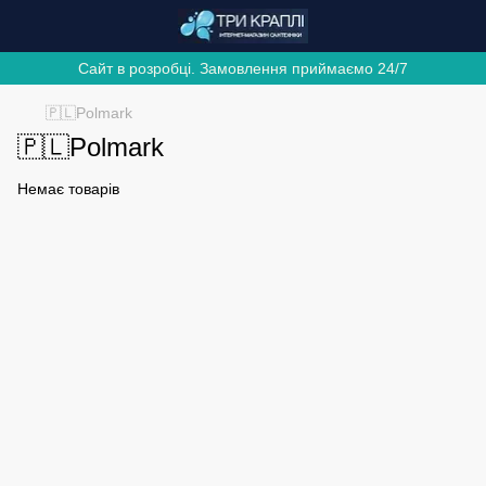
Сайт в розробці. Замовлення приймаємо 24/7
🇵🇱Polmark
🇵🇱Polmark
Немає товарів