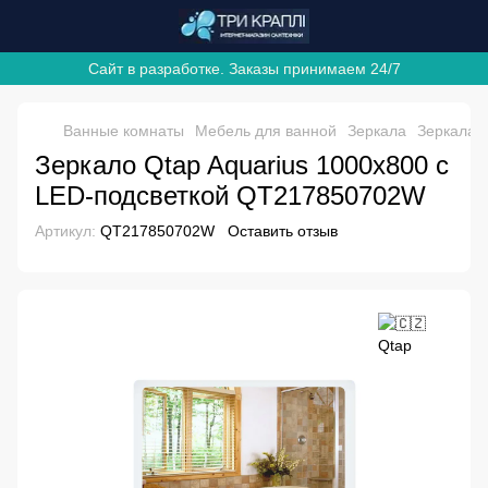
Сайт в разработке. Заказы принимаем 24/7
Ванные комнаты
Мебель для ванной
Зеркала
Зеркала 
Зеркало Qtap Aquarius 1000х800 с
LED-подсветкой QT217850702W
Артикул:
QT217850702W
Оставить отзыв