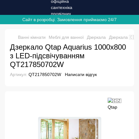
Сайт в розробці. Замовлення приймаємо 24/7
Ванні кімнати
Меблі для ванної
Дзеркала
Дзеркала 🇨🇿
Дзеркало Qtap Aquarius 1000х800
з LED-підсвічуванням
QT217850702W
Артикул:
QT217850702W
Написати відгук