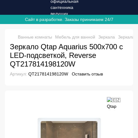
Сайт в разработке. Заказы принимаем 24/7
Ванные комнаты
Мебель для ванной
Зеркала
Зеркала 
Зеркало Qtap Aquarius 500х700 с
LED-подсветкой, Reverse
QT217814198120W
Артикул:
QT217814198120W
Оставить отзыв