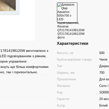
Характеристики
T217814198120W виготовлено з
Висота, см
500
LED підсвічуванням з рівним,
Країна-виробник товару
Чехія
сорне управління
Тип
Дзерк
 стануть ще більш комфортними.
о, так і горизонтально.
Ширина, мм
700
Призначення
Для ва
Матеріал
Скло /
Код
SD000
Гарантія
24 міс
Колір
Білий