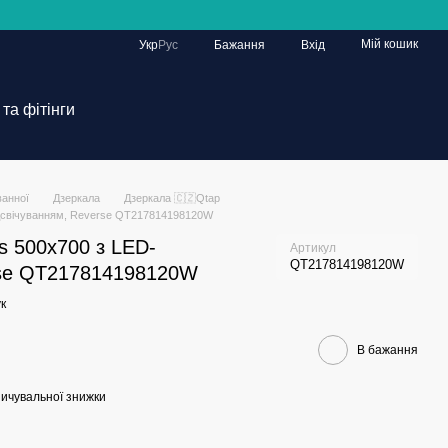
Мій кошик
Укр
Рус
Бажання
Вхід
та фітінги
ванної
Дзеркала
Дзеркала 🇨🇿Qtap
ідсвічуванням, Reverse QT217814198120W
s 500х700 з LED-
Артикул
QT217814198120W
rse QT217814198120W
к
В бажання
ичувальної знижки