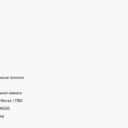
альне полотно
нної кімнати
 Метал / ПВХ
46165
яці