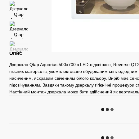
Опис
Дзеркало Qtap Aquarius 500х700 з LED-підсвіткою, Reverse Q
якісних матеріалів, укомплектовано вбудованим світлодіодним 
насиченим, яскравим свіченням білого кольору. Виріб має сен
підсвічуванням. Завдяки такому дзеркалу гігієнічні процедури
Настінний монтаж дзеркала може бути здійснений як вертикальн