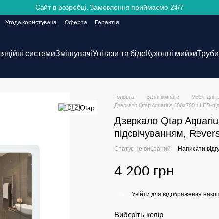
Сайт в розробці. Замовлення приймаємо 24/7
Угода користувача
Оферта
Гарантія
ляційні системи
Змішувачі
Унітази та біде
Кухонні мийки
Труби 
Головна
Ванні кімнати
Меблі для 
Дзеркало Qtap Aquarius 500х700 з LED-п
Дзеркало Qtap Aquariu
підсвічуванням, Reve
Статус не вибраний
Написати відгу
4 200 грн
Увійти
для відображення накоп
%
Виберіть колір