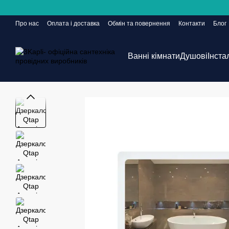
Перейти до основного контенту
Про нас
Оплата і доставка
Обмін та повернення
Контакти
Блог
Сайт ще в розробці, але замовлення приймаються 24/7
Ванні кімнати
Душові
Інста