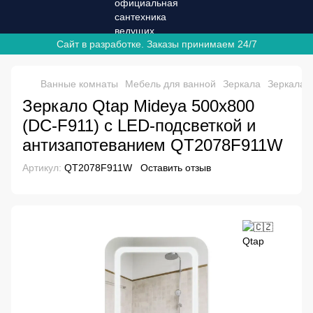
Сайт в разработке. Заказы принимаем 24/7
Ванные комнаты
Мебель для ванной
Зеркала
Зеркала 
Зеркало Qtap Mideya 500х800
(DC-F911) с LED-подсветкой и
антизапотеванием QT2078F911W
Артикул:
QT2078F911W
Оставить отзыв