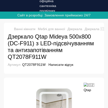
Сайт в розробці. Замовлення приймаємо 24/7
Ванні кімнати
Меблі для ванної
Дзеркала
Дзеркала 🇨🇿
Дзеркало Qtap Mideya 500х800
(DC-F911) з LED-підсвічуванням
та антизапотіванням
QT2078F911W
Артикул:
QT2078F911W
Написати відгук