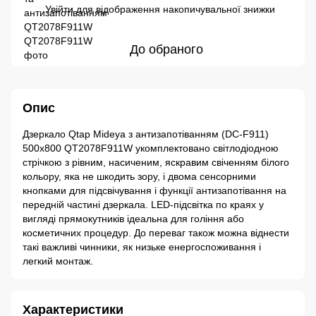
Увійти
для відображення накопичувальної знижки
%
До обраного
Опис
Дзеркало Qtap Mideya з антизапотіванням (DC-F911)
500х800 QT2078F911W укомплектовано світлодіодною
стрічкою з рівним, насиченим, яскравим свіченням білого
кольору, яка не шкодить зору, і двома сенсорними
кнопками для підсвічування і функції антизапотівання на
передній частині дзеркала. LED-підсвітка по краях у
вигляді прямокутників ідеальна для гоління або
косметичних процедур. До переваг також можна віднести
такі важливі чинники, як низьке енергоспоживання і
легкий монтаж.
Характеристики