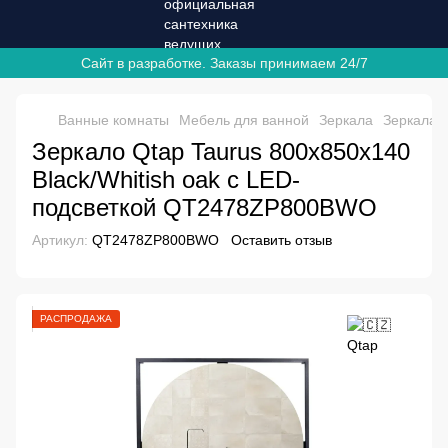
Сайт в разработке. Заказы принимаем 24/7
Ванные комнаты
Мебель для ванной
Зеркала
Зеркала 
Зеркало Qtap Taurus 800х850х140
Black/Whitish oak с LED-
подсветкой QT2478ZP800BWO
Артикул:
QT2478ZP800BWO
Оставить отзыв
РАСПРОДАЖА