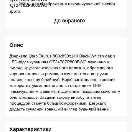
Увійти
для відображення накопичувальної знижки
%
До обраного
Опис
Дзеркало Qtap Taurus 800х850х140 Black/Whitish oak з
LED-підсвічуванням QT2478ZP800BWO виконано у
вигляді круглого дзеркального полотна, обрамленого
чорною сталевою рамою, в яку вмонтована зручна
полиця кольору білий дуб. Виріб виготовлено з якісних
матеріалів, укомплектовано світлодіодним LED
підсвічуванням з рівним, насиченим, яскравим свіченням
білого кольору. Завдяки такому виробу гігієнічні
процедури стануть більш комфортними. Дзеркало
додасть сучасний зовнішній вигляд будь-якій ванній.
Характеристики