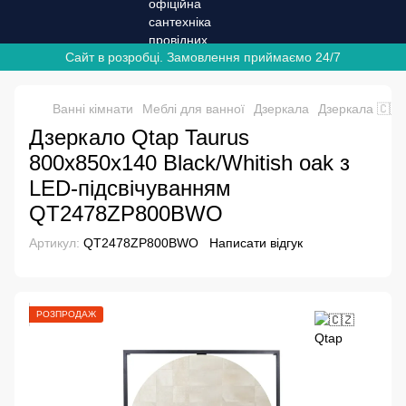
Сайт в розробці. Замовлення приймаємо 24/7
Ванні кімнати
Меблі для ванної
Дзеркала
Дзеркала 🇨🇿
Дзеркало Qtap Taurus
800х850х140 Black/Whitish oak з
LED-підсвічуванням
QT2478ZP800BWO
Артикул:
QT2478ZP800BWO
Написати відгук
РОЗПРОДАЖ