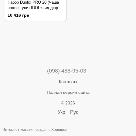
Набор Duofix PRO 20 (Чаша
подвес.унит.IDOL+сид.дюр.по
в.под+инст.с-ма DUOFIX 2в1
10 416 грн
+ DELTA01 хром.гл)
118.315.21.2
(098) 488-95-03
Контакты
Полная версия сайта
© 2026
Укр
Рус
Интернет-магазин создан с Хорошоп